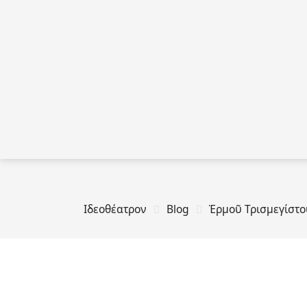
Ιδεοθέατρον
Blog
Ἑρμοῦ Τρισμεγίστ