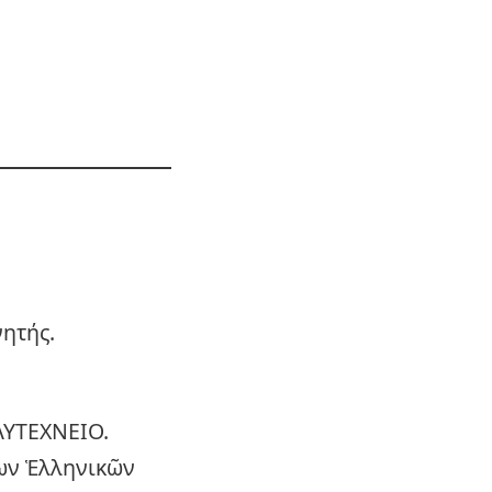
νητής.
ΥΤΕΧΝΕΙΟ.
ίων Ἑλληνικῶν