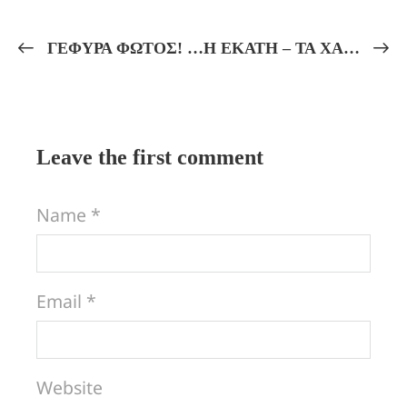
ΓΕΦΥΡΑ ΦΩΤΟΣ! Ο 7ος Βαθμός ΤΩΝ ΕΛΕΥΣΙΝΙΩΝ ΜΥΣΤΗΡΙΩΝ!
Η ΕΚΑΤΗ – ΤΑ ΧΑΛΔΑΪΚΑ ΛΟΓΙΑ ΚΑΙ Η ΜΥΣΤΗΡΙΑΚΗ ΕΡΜΗΝΕΙΑ ΤΩΝ ΟΝΟΜΑΤΩΝ ΤΩΝ ΕΛΛΗΝΩΝ ΘΕΩΝ! ΘΕΟΥΡΓΙΑ ΚΑΙ ΝΕΟΠΛΑΤΩΝΙΚΗ ΦΙΛΟΣΟΦΙΑ!
Leave the first comment
Name *
Email *
Website