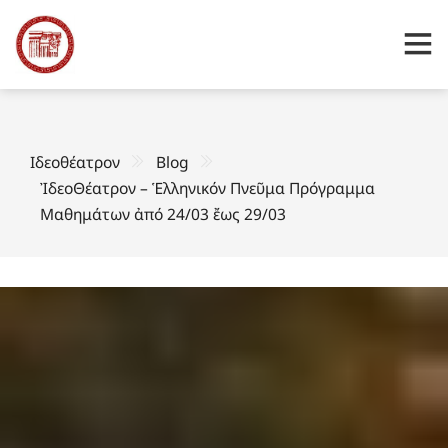
Ιδεοθέατρον
Blog
ἸδεοΘέατρον – Ἑλληνικόν Πνεῦμα Πρόγραμμα
Μαθημάτων ἀπό 24/03 ἔως 29/03