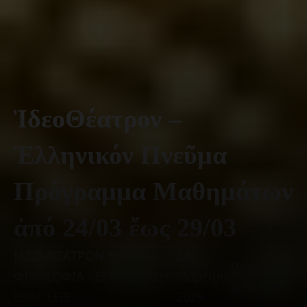
ἸδεοΘέατρον –
Ἑλληνικόν Πνεῦμα
Πρόγραμμα Μαθημάτων
ἀπό 24/03 ἔως 29/03
ΙΔΕΟ-ΘΕΑΤΡΟΝ *
24
0
ΦΙΛΟΣΟΦΙΑ - ΕΚΠΑΙΔΕΥΣΗ -
Μαρτίου,
comments
ΕΚΔΟΣΕΙΣ
2025