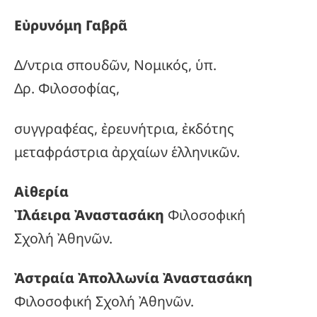
Εὐρυνόμη Γαβρᾶ
Δ/ντρια σπουδῶν, Νομικός, ὑπ.
Δρ. Φιλοσοφίας,
συγγραφέας, ἐρευνήτρια, ἐκδότης
μεταφράστρια ἀρχαίων ἑλληνικῶν.
Αἰθερία
Ἰλάειρα Ἀναστασάκη
Φιλοσοφική
Σχολή Ἀθηνῶν.
Ἀστραία Ἀπολλωνία Ἀναστασάκη
Φιλοσοφική Σχολή Ἀθηνῶν.