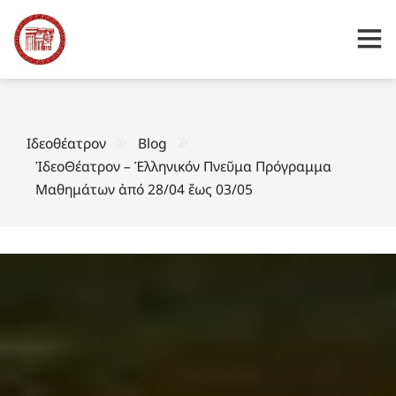
Ιδεοθέατρον
Blog
ἸδεοΘέατρον – Ἑλληνικόν Πνεῦμα Πρόγραμμα
Μαθημάτων ἀπό 28/04 ἔως 03/05