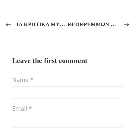
ΤΑ ΚΡΗΤΙΚΑ ΜΥΣΤΗΡΙΑ! Τά Μυστήρια τῆς Μεγάλης Μητέρας Ρέας – Γῆς ἤ τῆς Όρείας Μητέρας Δίκτυννας. Τά Μυστήρια τοῦ Κρηταγενῆ Ἰδαῖου Διός. Κορυβαντικά – Λαβυρινθικά!
ΘΕΟΘΡΕΜΜΩΝ ΣΙΓΗ – ΑΠΑΞ ΕΠΕΚΕΙΝΑ – ΔΙΣ ΕΠΕΚΕΙΝΑ ΚΑΙ ΕΚΑΤΗ! ΧΑΛΔΑΪΚΑ ΛΟΓΙΑ! ΘΕΟΥΡΓΙΑ ΚΑΙ ΝΕΟΠΛΑΤΩΝΙΚΗ ΦΙΛΟΣΟΦΙΑ!
Leave the first comment
Name *
Email *