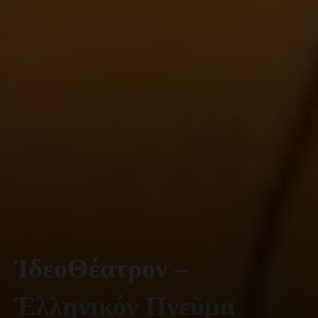
ἸδεοΘέατρον –
Ἑλληνικόν Πνεῦμα