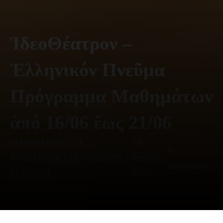
ἸδεοΘέατρον –
Ἑλληνικόν Πνεῦμα
Πρόγραμμα Μαθημάτων
ἀπό 16/06 ἔως 21/06
ΙΔΕΟ-ΘΕΑΤΡΟΝ *
16
0
ΦΙΛΟΣΟΦΙΑ - ΕΚΠΑΙΔΕΥΣΗ -
Ιουνίου,
comments
ΕΚΔΟΣΕΙΣ
2025