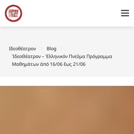
Ιδεοθέατρον
Blog
ἸδεοΘέατρον – Ἑλληνικόν Πνεῦμα Πρόγραμμα
Μαθημάτων ἀπό 16/06 ἔως 21/06