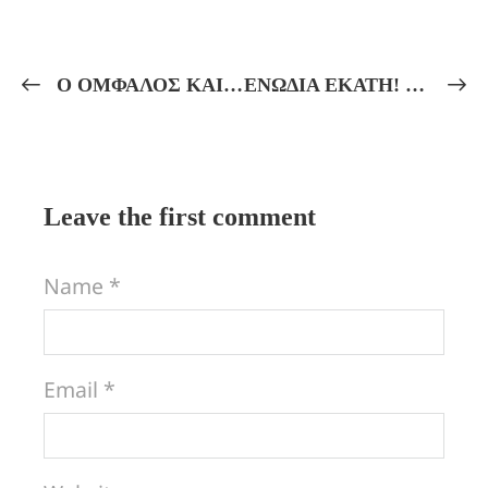
Ο ΟΜΦΑΛΟΣ ΚΑΙ Η ΜΥΣΤΙΚΗ ΓΕΩΔΑΙΣΙΑ! ΤΑ ΜΥΣΤΗΡΙΑ ΤΩΝ ΔΕΛΦΩΝ!
ΕΝΩΔΙΑ ΕΚΑΤΗ! Εὐλογεῖτε τὴν θεᾶ! Βιοψυχική ἑρμηνεία καί Διαλογιστική Τελετή! ΧΑΛΔΑΪΚΑ ΛΟΓΙΑ – ΘΕΟΥΡΓΙΑ ΚΑΙ ΝΕΟΠΛΑΤΩΝΙΚΗ ΦΙΛΟΣΟΦΙΑ!
Leave the first comment
Name *
Email *