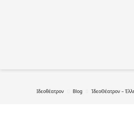
Ιδεοθέατρον
Blog
ἸδεοΘέατρον – Ἑλ