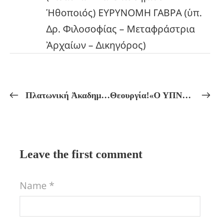
Ἡθοποιός) ΕΥΡΥΝΟΜΗ ΓΑΒΡΑ (ὑπ.
Δρ. Φιλοσοφίας – Μεταφράστρια
Ἀρχαίων – Δικηγόρος)
Πλατωνική Ἀκαδημία!Πανσέληνος τοῦ Θεοῦ Ἄρεως καί Ἐκλειψη Σελήνης!
Θεουργία!«Ο ΥΠΝΟΣ, ΤΟ ΤΥΠΙΚΟ ΤΟΥ ΘΑΝΑΤΟΥ ΚΑΙ ΤΑ ΜΕΤΑΘΑΝΑΤΙΑ ΣΤΑΔΙΑ ΤΗΣ ΨΥΧΗΣ!»
Leave the first comment
Name *