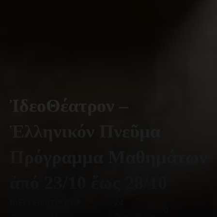
ἸδεοΘέατρον –
Ἑλληνικόν Πνεῦμα
Πρόγραμμα Μαθημάτων
ἀπό 23/10 ἔως 28/10
ΙΔΕΟ-ΘΕΑΤΡΟΝ *
24
0