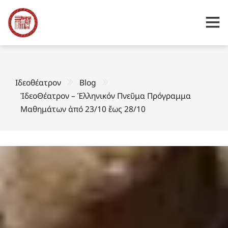
Ιδεοθέατρον
Blog
ἸδεοΘέατρον – Ἑλληνικόν Πνεῦμα Πρόγραμμα
Μαθημάτων ἀπό 23/10 ἔως 28/10