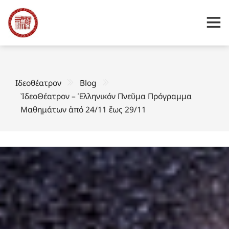
Ιδεοθέατρον
Blog
ἸδεοΘέατρον – Ἑλληνικόν Πνεῦμα Πρόγραμμα
Μαθημάτων ἀπό 24/11 ἔως 29/11