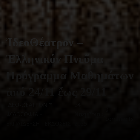
ἸδεοΘέατρον –
Ἑλληνικόν Πνεῦμα
Πρόγραμμα Μαθημάτων
ἀπό 24/11 ἔως 29/11
ΙΔΕΟ-ΘΕΑΤΡΟΝ *
24
0
ΦΙΛΟΣΟΦΙΑ -
Νοεμβρίου,
comments
ΕΚΠΑΙΔΕΥΣΗ - ΕΚΔΟΣΕΙΣ
2025