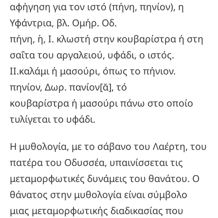
αφήγηση για τον ιστό (πήνη, πηνίον), η
Υφάντρια, βλ. Ομήρ. Οδ.
πήνη, ἡ, I. κλωστή στην κουβαρίστρα ή στη
σαΐτα του αργαλειού, υφάδι, ο ιστός.
II.καλάμι ή μασούρι, όπως το πήνιον.
πηνίον, Δωρ. πανίον[ᾰ], τό
κουβαρίστρα ή μασούρι πάνω στο οποίο
τυλίγεται το υφάδι.
Η μυθολογία, με το σάβανο του Λαέρτη, του
πατέρα του Οδυσσέα, υπαινίσσεται τις
μεταμορφωτικές δυνάμεις του θανάτου. Ο
θάνατος στην μυθολογία είναι σύμβολο
μιας μεταμορφωτικής διαδικασίας που