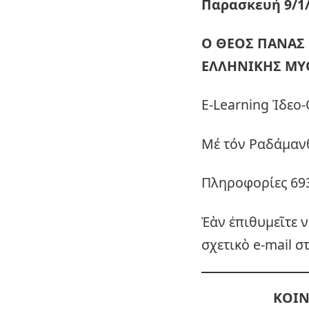
Παρασκευή 9/1/
Ο ΘΕΟΣ ΠΑΝΑΣ 
ΕΛΛΗΝΙΚΗΣ Μ
E-Learning Ἰδεο
Μέ τόν Ραδάμαν
Πληροφορίες 693
Ἐὰν ἐπιθυμεῖτε 
σχετικὸ e-mail σ
ΚΟΙΝ