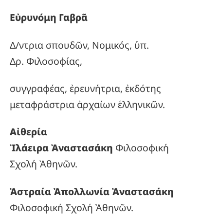
Εὐρυνόμη Γαβρᾶ
Δ/ντρια σπουδῶν, Νομικός, ὑπ.
Δρ. Φιλοσοφίας,
συγγραφέας, ἐρευνήτρια, ἐκδότης
μεταφράστρια ἀρχαίων ἑλληνικῶν.
Αἰθερία
Ἰλάειρα Ἀναστασάκη
Φιλοσοφική
Σχολή Ἀθηνῶν.
Ἀστραία Ἀπολλωνία Ἀναστασάκη
Φιλοσοφική Σχολή Ἀθηνῶν.