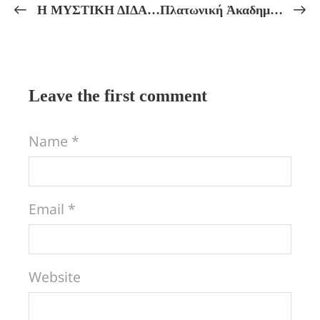
Η ΜΥΣΤΙΚΗ ΔΙΔΑΣΚΑΛΙΑ ΤΟΥ ΠΥΘΑΓΟΡΙΣΜΟΥ! ΤΑ “ΧΡΥΣΑ ΕΠΗ” ΤΩΝ ΠΥΘΑΓΟΡΕΙΩΝ ΠΕΡΙ ΦΙΛΙΑΣ ΚΑΙ ΠΑΘΩΝ! ΠΕΡΙ ΑΛΗΘΕΙΑΣ ΚΑΙ ΨΕΥΔΟΥΣ! Πρακτικά Μαθήματα Πυθαγορείου Φιλοσοφίας, Αὐτογνωσίας καί Μυητικῆς Ἀγωγῆς.
Πλατωνική Ἀκαδημία! Πρόκλου: Σχόλια στόν ΤΙΜΑΙΟ τοῦ Πλάτωνος Ε. Γαβρᾶ: Η ΔΗΜΙΟΥΡΓΙΑ ΤΟΥ ΑΝΘΡΩΠΙΝΟΥ ΟΡΓΑΝΙΣΜΟΥ!
Leave the first comment
Name *
Email *
Website