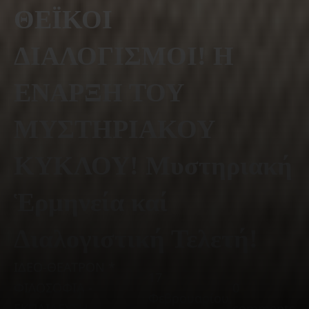
ΘΕΪΚΟΙ
ΔΙΑΛΟΓΙΣΜΟΙ! Η
ΕΝΑΡΞΗ ΤΟΥ
ΜΥΣΤΗΡΙΑΚΟΥ
ΚΥΚΛΟΥ! Μυστηριακή
Ἑρμηνεία καί
Διαλογιστική Τελετή!
ΙΔΕΟ-ΘΕΑΤΡΟΝ *
17
ΦΙΛΟΣΟΦΙΑ -
0
Φεβρουαρίου,
ΕΚΠΑΙΔΕΥΣΗ -
comments